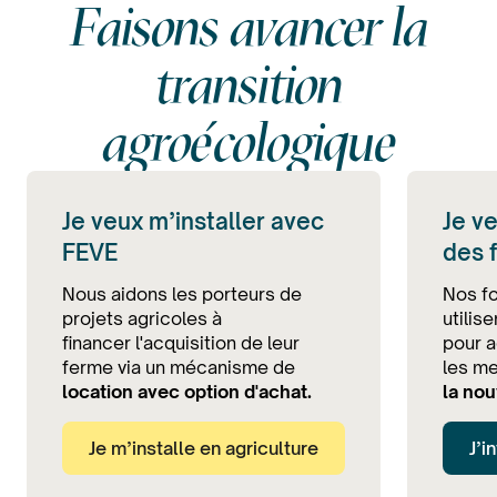
Faisons avancer la
transition
agroécologique
Je veux m’installer avec
Je ve
FEVE
des 
Nous aidons les porteurs de
Nos fo
projets agricoles à
utilis
financer l'acquisition de leur
pour a
ferme via un mécanisme de
les me
location avec option d'achat.
la nou
Je m’installe en agriculture
J’i