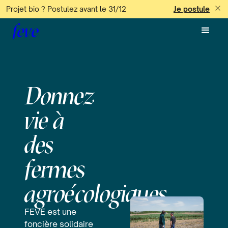
Projet bio ? Postulez avant le 31/12
Je postule
feve
Donnez
vie à
des
fermes
agroécologiques
FEVE est une
foncière solidaire