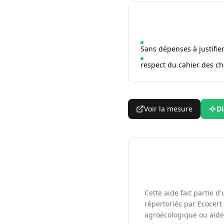
Sans dépenses à justifie
respect du cahier des ch
Voir la mesure
Di
Cette aide fait partie 
répertoriés par Ecocert 
agroécologique ou aide 