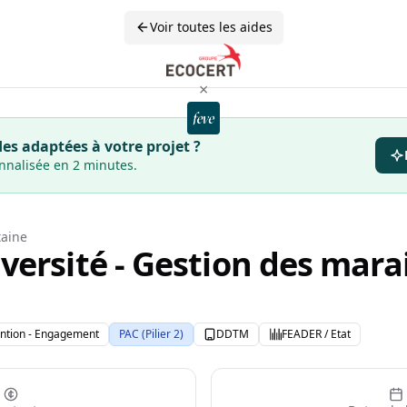
Voir toutes les aides
×
es adaptées à votre projet ?
onnalisée en 2 minutes.
taine
ersité - Gestion des marai
ntion - Engagement
PAC (Pilier 2)
DDTM
FEADER / Etat