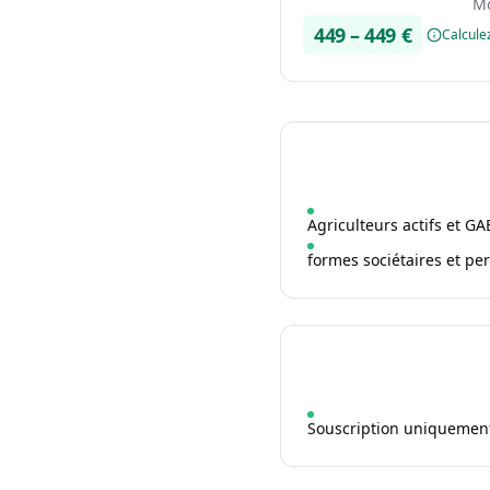
Mo
449
–
449
€
Calcule
Agriculteurs actifs et GA
formes sociétaires et pe
Souscription uniquement