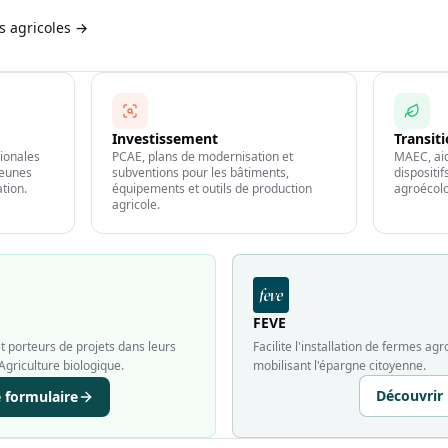
es agricoles →
Investissement
Transit
gionales
PCAE, plans de modernisation et
MAEC, aid
jeunes
subventions pour les bâtiments,
dispositi
ation.
équipements et outils de production
agroécolo
agricole.
FEVE
 porteurs de projets dans leurs
Facilite l'installation de fermes a
Agriculture biologique.
mobilisant l'épargne citoyenne.
Découvrir
e formulaire