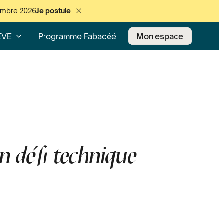
cembre 2026
Je postule
EVE
Programme Fabacéé
Mon espace
n défi technique