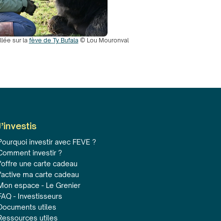
llée sur la
fève de Ty Bufala
© Lou Mouronval
J’investis
Pourquoi investir avec FEVE ?
Comment investir ?
J'offre une carte cadeau
J'active ma carte cadeau
Mon espace - Le Grenier
FAQ - Investisseurs
Documents utiles
Ressources utiles