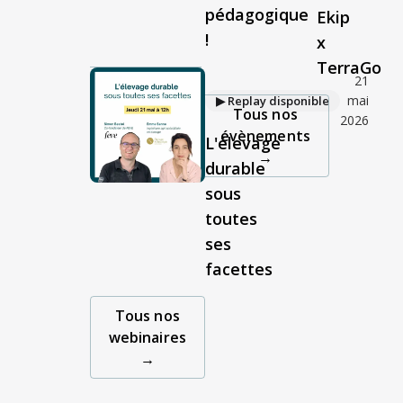
pédagogique
Ekip
!
x
TerraGo
21
mai
▶︎ Replay disponible
Tous nos
2026
évènements
L'élevage
→
durable
sous
toutes
ses
facettes
Tous nos
webinaires
→