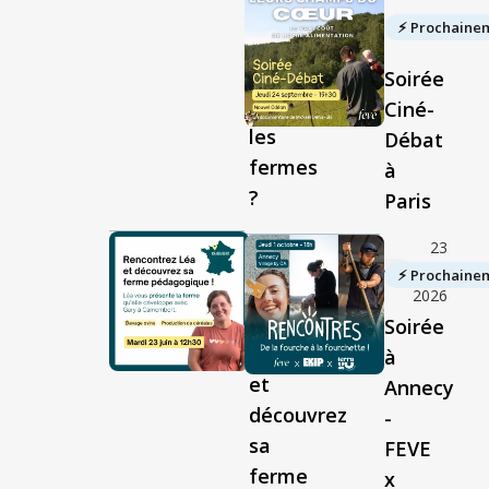
notre
⚡︎ Prochaine
alimentation
commence
Soirée
dans
Ciné-
les
Débat
fermes
à
?
Paris
23
juin
▶︎ Replay disponible
⚡︎ Prochaine
2026
Rencontrez
Soirée
Léa
à
et
Annecy
découvrez
-
sa
FEVE
ferme
x