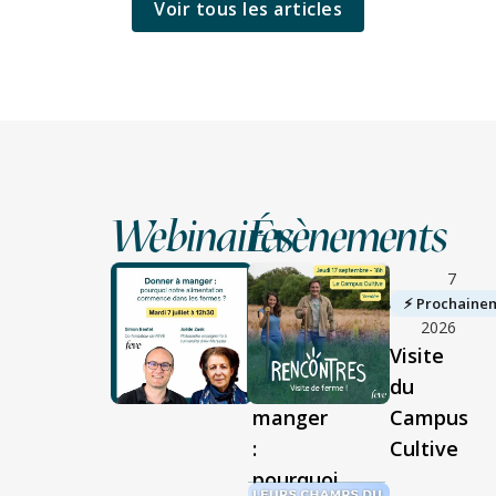
Voir tous les articles
Webinaires
Évènements
7
juillet
▶︎ Replay disponible
⚡︎ Prochaine
2026
Donner
Visite
à
du
manger
Campus
:
Cultive
pourquoi