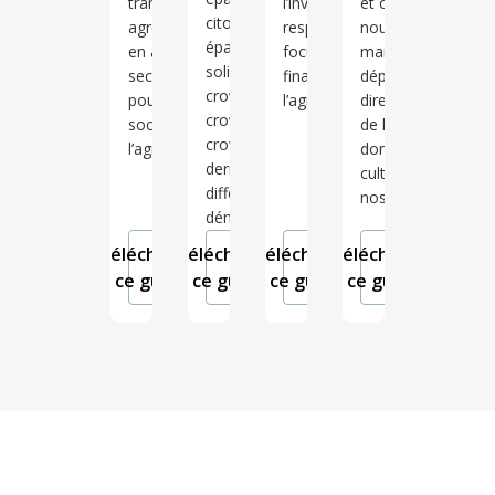
transition
l’investissement
et ce que
citoyenne,
agroécologique
responsable et
nous
épargne
en aidant un
focus sur le
mangeons
solidaire,
secteur capital
financement de
dépend
crowdgiving,
pour notre
l’agriculture.
directement
crowdlending,
société :
de la façon
crowdequity…
l’agriculture !
dont nous
derrière ces
cultivons
différentes
nos sols.
dénominations…
Télécharger
Télécharger
Télécharger
Télécharger
ce guide
ce guide
ce guide
ce guide