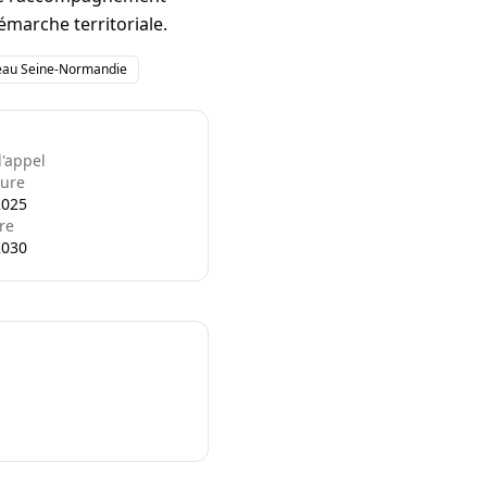
émarche territoriale.
'eau Seine-Normandie
l'appel
ure
2025
re
2030