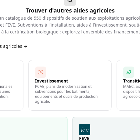
Trouver d'autres aides agricoles
d'un catalogue de
550
dispositifs de soutien aux exploitations agrico
et FEVE. Subventions à l'installation, aides à l'investissement, souti
à la certification biologique : explorez l'ensemble des financemen
es agricoles →
Investissement
Transit
gionales
PCAE, plans de modernisation et
MAEC, aid
jeunes
subventions pour les bâtiments,
dispositi
ation.
équipements et outils de production
agroécolo
agricole.
FEVE