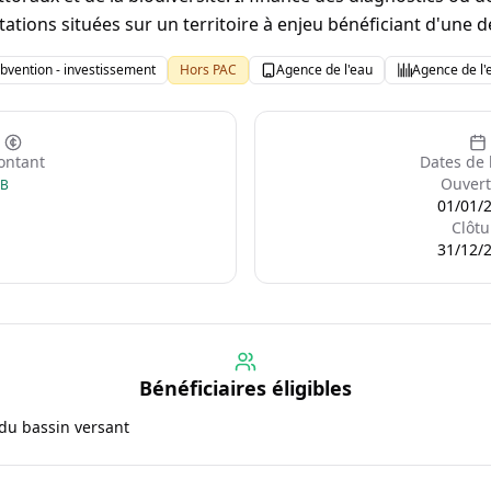
tations situées sur un territoire à enjeu bénéficiant d'une d
bvention - investissement
Hors PAC
Agence de l'eau
Agence de l
ntant
Dates de 
Ouvert
GB
01/01/
Clôtu
31/12/
Bénéficiaires éligibles
 du bassin versant