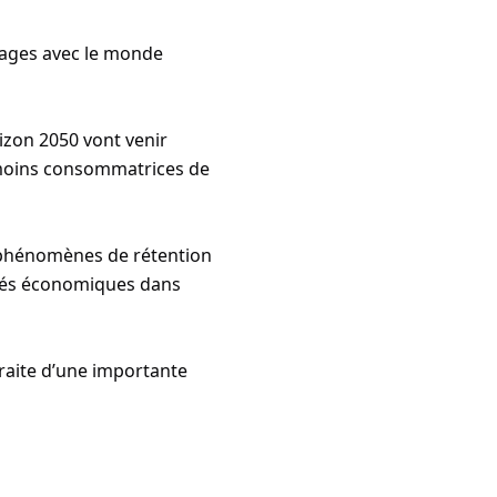
inages avec le monde
orizon 2050 vont venir
t moins consommatrices de
es phénomènes de rétention
cultés économiques dans
traite d’une importante