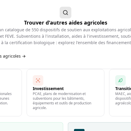
Trouver d'autres aides agricoles
d'un catalogue de
550
dispositifs de soutien aux exploitations agrico
et FEVE. Subventions à l'installation, aides à l'investissement, souti
à la certification biologique : explorez l'ensemble des financemen
es agricoles →
Investissement
Transit
gionales
PCAE, plans de modernisation et
MAEC, aid
jeunes
subventions pour les bâtiments,
dispositi
ation.
équipements et outils de production
agroécolo
agricole.