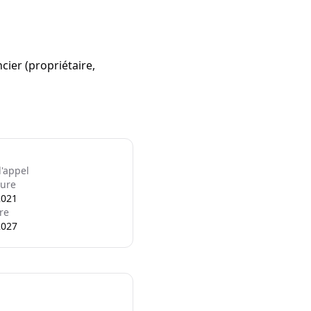
ncier (propriétaire,
l'appel
ure
2021
re
2027