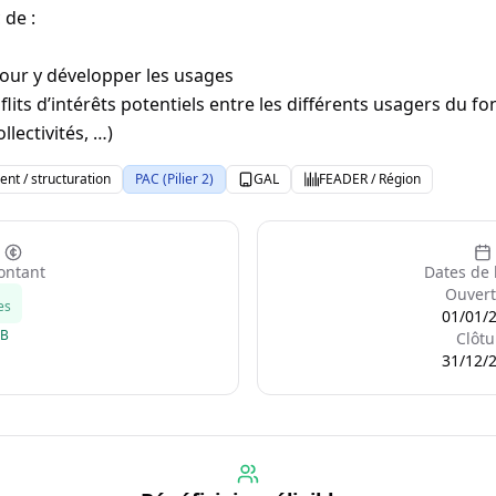
 de :
pour y développer les usages
nflits d’intérêts potentiels entre les différents usagers du fo
llectivités, …)
nt / structuration
PAC (Pilier 2)
GAL
FEADER / Région
ntant
Dates de 
Ouvert
es
01/01/
GB
Clôtu
31/12/