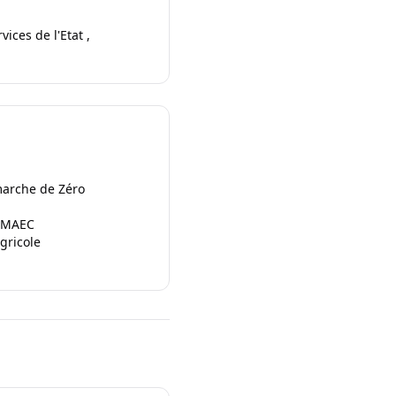
ces de l'Etat ,
marche de Zéro
s MAEC
gricole