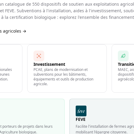
d'un catalogue de
550
dispositifs de soutien aux exploitations agrico
et FEVE. Subventions à l'installation, aides à l'investissement, souti
à la certification biologique : explorez l'ensemble des financemen
es agricoles →
Investissement
Transit
gionales
PCAE, plans de modernisation et
MAEC, aid
jeunes
subventions pour les bâtiments,
dispositi
ation.
équipements et outils de production
agroécolo
agricole.
FEVE
 porteurs de projets dans leurs
Facilite l'installation de fermes a
Agriculture biologique.
mobilisant l'épargne citoyenne.