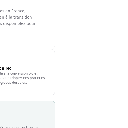
les en France,
en à la transition
ts disponibles pour
ion bio
e à la conversion bio et
fs pour adopter des pratiques
giques durables.
groécologiques en France en