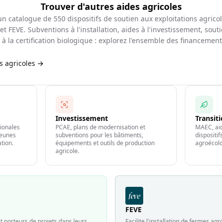
Trouver d'autres aides agricoles
d'un catalogue de
550
dispositifs de soutien aux exploitations agrico
et FEVE. Subventions à l'installation, aides à l'investissement, souti
à la certification biologique : explorez l'ensemble des financemen
es agricoles →
Investissement
Transit
gionales
PCAE, plans de modernisation et
MAEC, aid
jeunes
subventions pour les bâtiments,
dispositi
ation.
équipements et outils de production
agroécolo
agricole.
FEVE
 porteurs de projets dans leurs
Facilite l'installation de fermes a