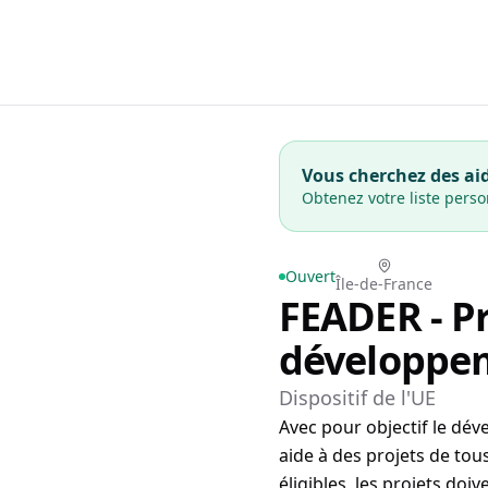
Vous cherchez des aid
Obtenez votre liste pers
Ouvert
Île-de-France
FEADER - P
développeme
Dispositif de l'UE
Avec pour objectif le dé
aide à des projets de tou
éligibles, les projets do