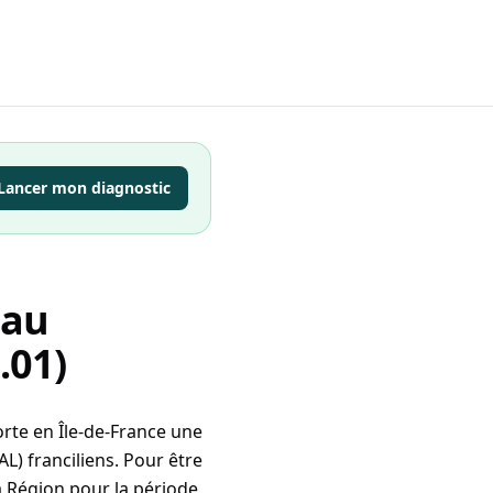
Lancer mon diagnostic
 au
.01)
rte en Île-de-France une
L) franciliens. Pour être
la Région pour la période