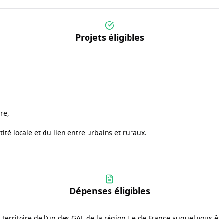
Projets éligibles
re,
té locale et du lien entre urbains et ruraux.
Dépenses éligibles
e territoire de l’un des GAL de la région Ile de France auquel vous ê