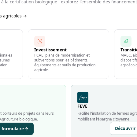
à la certification biologique : explorez l'ensemble des financemen
es agricoles →
Investissement
Transit
gionales
PCAE, plans de modernisation et
MAEC, aid
jeunes
subventions pour les bâtiments,
dispositi
ation.
équipements et outils de production
agroécolo
agricole.
FEVE
 porteurs de projets dans leurs
Facilite l'installation de fermes a
Agriculture biologique.
mobilisant l'épargne citoyenne.
Découvrir
e formulaire