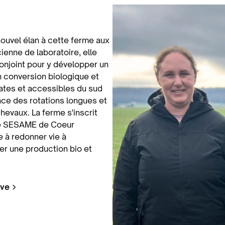
nouvel élan à cette ferme aux
ienne de laboratoire, elle
conjoint pour y développer un
n conversion biologique et
lates et accessibles du sud
lace des rotations longues et
chevaux. La ferme s'inscrit
me SESAME de Cœur
e à redonner vie à
er une production bio et
eve