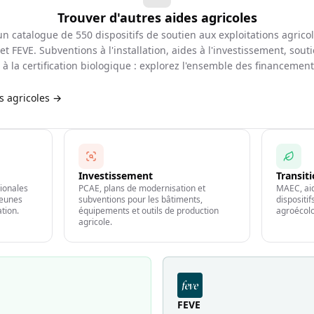
Trouver d'autres aides agricoles
d'un catalogue de
550
dispositifs de soutien aux exploitations agrico
et FEVE. Subventions à l'installation, aides à l'investissement, souti
à la certification biologique : explorez l'ensemble des financemen
es agricoles →
Investissement
Transit
gionales
PCAE, plans de modernisation et
MAEC, aid
jeunes
subventions pour les bâtiments,
dispositi
ation.
équipements et outils de production
agroécolo
agricole.
FEVE