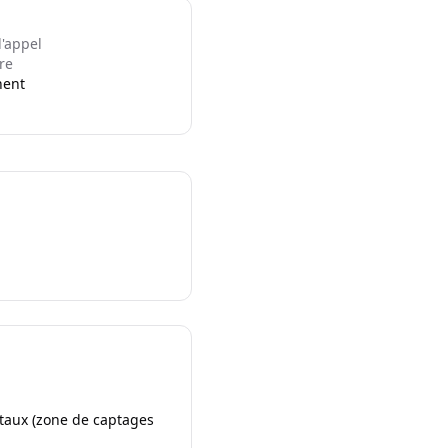
l'appel
re
nent
ntaux (zone de captages