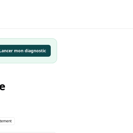
Lancer mon diagnostic
e
tement