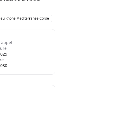
'eau Rhône Mediterranée Corse
l'appel
ure
2025
re
2030