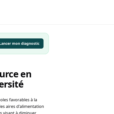
Lancer mon diagnostic
ource en
ersité
coles favorables à la
les aires d'alimentation
s visant à diminuer