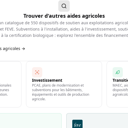
Trouver d'autres aides agricoles
d'un catalogue de
550
dispositifs de soutien aux exploitations agrico
et FEVE. Subventions à l'installation, aides à l'investissement, souti
à la certification biologique : explorez l'ensemble des financemen
es agricoles →
Investissement
Transit
gionales
PCAE, plans de modernisation et
MAEC, aid
jeunes
subventions pour les bâtiments,
dispositi
ation.
équipements et outils de production
agroécolo
agricole.