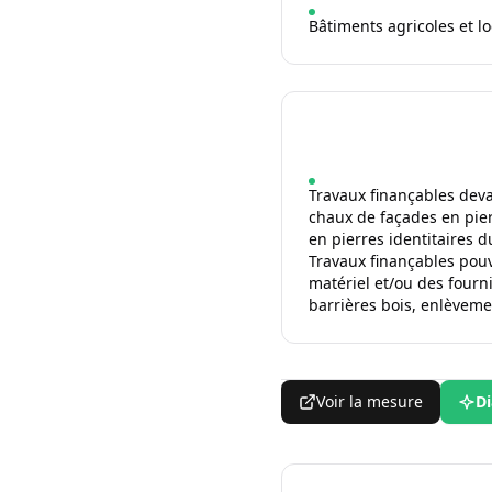
Bâtiments agricoles et l
Travaux finançables devan
chaux de façades en pier
en pierres identitaires 
Travaux finançables pouva
matériel et/ou des fourni
barrières bois, enlèveme
Voir la mesure
Di