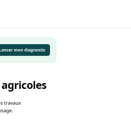
Lancer mon diagnostic
agricoles
es travaux
ysage.