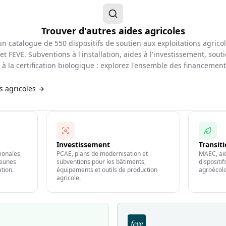
Trouver d'autres aides agricoles
d'un catalogue de
550
dispositifs de soutien aux exploitations agrico
et FEVE. Subventions à l'installation, aides à l'investissement, souti
à la certification biologique : explorez l'ensemble des financemen
es agricoles →
Investissement
Transit
gionales
PCAE, plans de modernisation et
MAEC, aid
jeunes
subventions pour les bâtiments,
dispositi
ation.
équipements et outils de production
agroécolo
agricole.