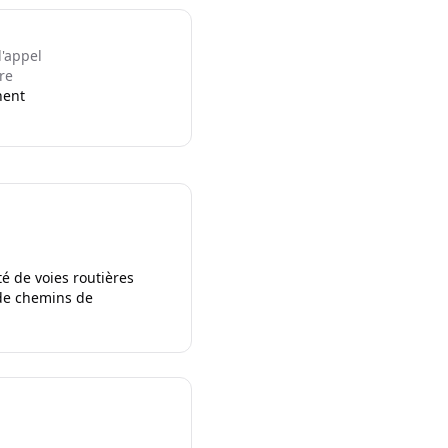
l'appel
re
nent
té de voies routières
 de chemins de