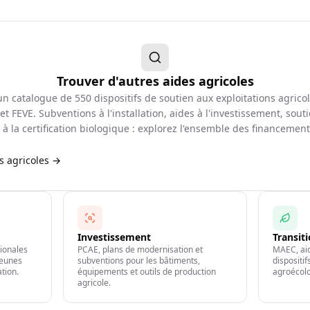
Trouver d'autres aides agricoles
d'un catalogue de
550
dispositifs de soutien aux exploitations agrico
et FEVE. Subventions à l'installation, aides à l'investissement, souti
à la certification biologique : explorez l'ensemble des financemen
es agricoles →
Investissement
Transit
gionales
PCAE, plans de modernisation et
MAEC, aid
jeunes
subventions pour les bâtiments,
dispositi
ation.
équipements et outils de production
agroécolo
agricole.