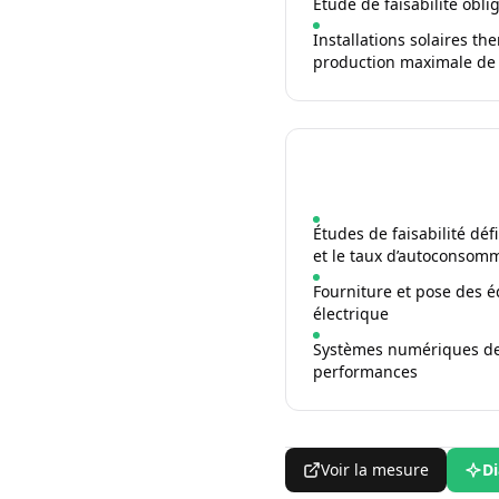
Étude de faisabilité obl
Installations solaires t
production maximale de 
Études de faisabilité dé
et le taux d’autoconsom
Fourniture et pose des é
électrique
Systèmes numériques de s
performances
Voir la mesure
Di