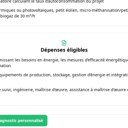
igatoire calculant le taux d’autoconsommation du projet
hermiques ou photovoltaïques, petit éolien, micro-méthanisation/pe
biogaz de 30 m³/h
Dépenses éligibles
finissant les besoins en énergie, les mesures d’efficacité énergéti
mation
quipements de production, stockage, gestion d’énergie et intégrat
uivi, ingénierie, maîtrise d’œuvre, assistance à maîtrise d’œuvre et
agnostic personnalisé