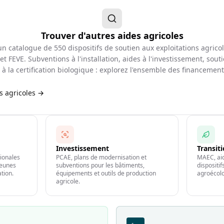
Trouver d'autres aides agricoles
d'un catalogue de
550
dispositifs de soutien aux exploitations agrico
et FEVE. Subventions à l'installation, aides à l'investissement, souti
à la certification biologique : explorez l'ensemble des financemen
es agricoles →
Investissement
Transit
gionales
PCAE, plans de modernisation et
MAEC, aid
jeunes
subventions pour les bâtiments,
dispositi
ation.
équipements et outils de production
agroécolo
agricole.