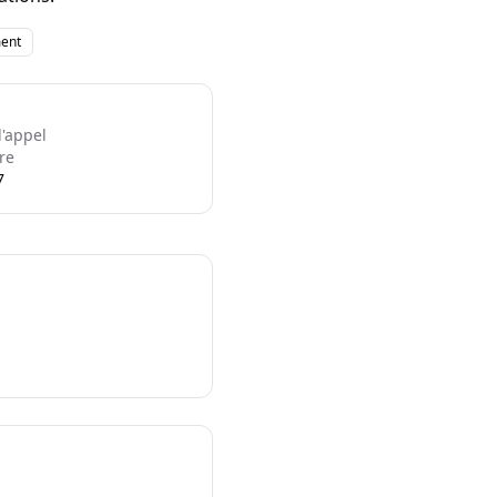
ent
l'appel
re
7