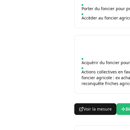
Porter du foncier pour pr
Accèder au foncier agrico
Acquérir du foncier pour 
Actions collectives en fa
foncier agricole : ex ac
reconquête friches agri
Voir la mesure
Di