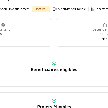
ntion - investissement
Hors PAC
Collectivité territoriale
Départem
ntant
Dates de 
Clôtu
GB
202
Bénéficiaires éligibles
Projets éligibles