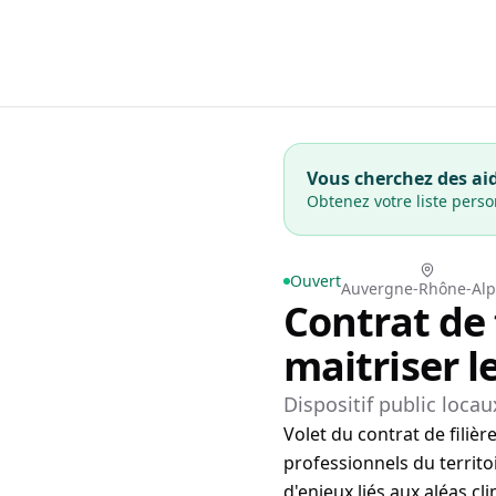
Vous cherchez des aid
Obtenez votre liste pers
Ouvert
Auvergne-Rhône-Alp
Contrat de 
maitriser l
Dispositif public locau
Volet du contrat de filiè
professionnels du territoi
d'enjeux liés aux aléas cl