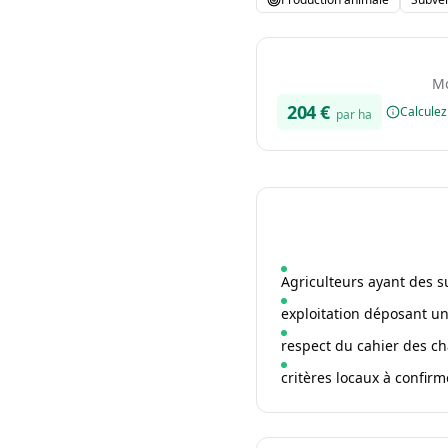
Mo
204
€
Calcule
par ha
Agriculteurs ayant des s
exploitation déposant u
respect du cahier des ch
critères locaux à confirme