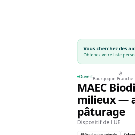
Vous cherchez des aid
Obtenez votre liste pers
Ouvert
Bourgogne-Franche
MAEC Biodiv
milieux — a
pâturage
Dispositif de l'UE
Production animale
Subve