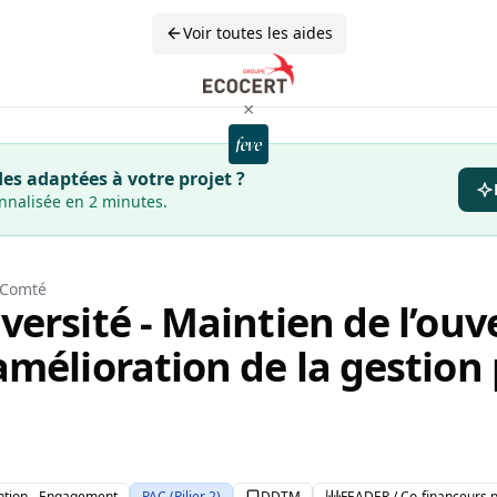
Voir toutes les aides
×
es adaptées à votre projet ?
onnalisée en 2 minutes.
-Comté
ersité - Maintien de l’ouv
mélioration de la gestion 
ntion - Engagement
PAC (Pilier 2)
DDTM
FEADER / Co-financeurs p