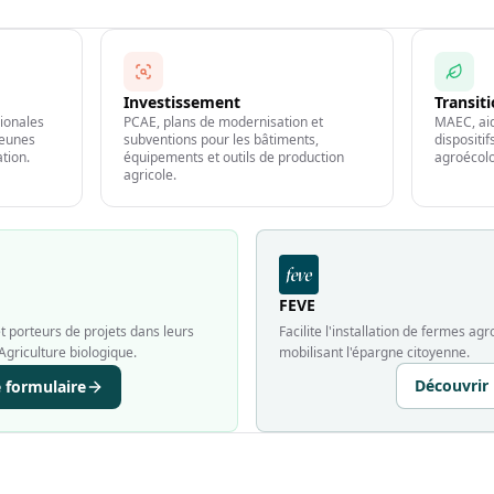
Investissement
Transit
gionales
PCAE, plans de modernisation et
MAEC, aid
jeunes
subventions pour les bâtiments,
dispositi
ation.
équipements et outils de production
agroécolo
agricole.
FEVE
 porteurs de projets dans leurs
Facilite l'installation de fermes a
Agriculture biologique.
mobilisant l'épargne citoyenne.
Découvrir
e formulaire