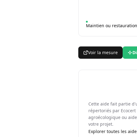
Maintien ou restauration
Voir la mesure
Di
Cette aide fait partie 
répertoriés par Ecocert 
agroécologique ou aide 
votre projet.
Explorer toutes les aid