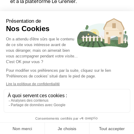
et à la plateforme Le Grenier.
Découvre le
Une question
Liens utiles
site de FEVE
?
Mentions légales
Politique de
S'installer en
Session
confidentialité
agriculture
d'information
Préférences de
Transmettre sa
Découvrir les
cookies
ferme
fèves
Qui sommes-nous
?
Découvrir les
fèves
Fait avec ❤️ par FEVE © 2025 FEVE - Tous droits
réservés