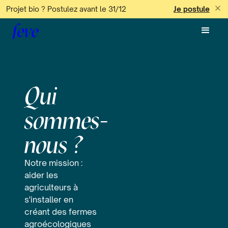
Projet bio ? Postulez avant le 31/12
Je postule
feve
Qui
sommes-
nous ?
Notre mission :
aider les
agriculteurs à
s'installer en
créant des fermes
agroécologiques