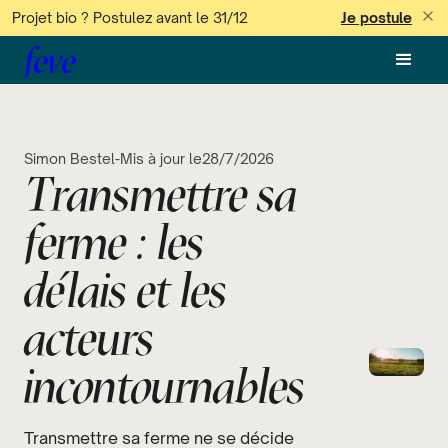
Projet bio ? Postulez avant le 31/12
Je postule
feve
Simon Bestel
-
Mis à jour le
28/7/2026
Transmettre sa
ferme : les
délais et les
acteurs
incontournables
Transmettre sa ferme ne se décide