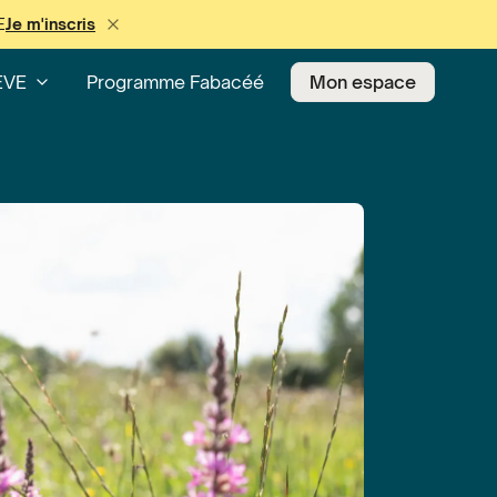
E
Je m'inscris
EVE
Programme Fabacéé
Mon espace