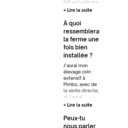
fait un lycée pro
TCVA
+ Lire la suite
(Technicien
Conseil‑Vente
À quoi
en animalerie),
ressemblera
puis un BTS
la ferme une
Productions
animales par
fois bien
apprentissage
installée ? ‍
en élevage ovin :
c’est là que j’ai
J’aurai mon
tout appris.
élevage ovin
J’avais déjà de
extensif à
bonnes bases,
Pimbo, avec de
j’ai grandi chez
la vente directe,
mes parents
et j’aurai
éleveurs de
développé mon
+ Lire la suite
Suffolks en
gîte à la ferme.
extensif.
Je prévois d’y
Peux-tu
Ensuite, j’ai
mettre une
nous parler
réalisé mon