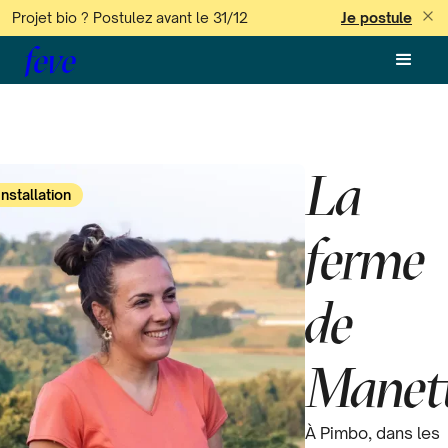
Projet bio ? Postulez avant le 31/12
Je postule
feve
La
Installation
ferme
de
Manet
À Pimbo, dans les