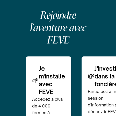
Rejoindre
l'aventure avec
FEVE
Je
J'invest
💸
m'installe
dans la
🌱
avec
foncièr
FEVE
Participez à u
session
Accédez à plus
d'information 
de 4 000
découvrir FEV
fermes à