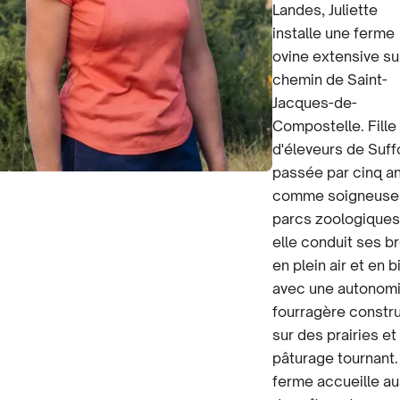
Landes, Juliette
installe une ferme
ovine extensive sur
chemin de Saint-
Jacques-de-
Compostelle. Fille
d'éleveurs de Suff
passée par cinq a
comme soigneuse
parcs zoologiques
elle conduit ses b
en plein air et en b
avec une autonom
fourragère constru
sur des prairies et
pâturage tournant.
ferme accueille au