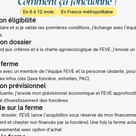
Comment ça fonctionne ?
En 6 à 12 mois
En France métropolitaine
n éligibilité
laire et si je valide les premières conditions, j’échange avec l’équ
s.
mon dossier
nd aux critères et à la charte agroécologique de FEVE, j’envoie un
a ferme
ite avec un membre de l’équipe FEVE et la personne cédante, pour
es infos clés (taxe foncière, entretien, PAC).
mon prévisionnel
ncluante, j’envoie mon prévisionnel économique et FEVE approfondit
é d'investissement des foncières.
lle sur la ferme
u dossier, FEVE lance l’acquisition sous réserve de mon financeme
nt et cheptel non financés par la foncière). Une fois la ferme ache
onnemental avec option d’achat.