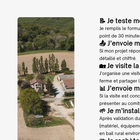
📝 Je teste mo
Je remplis le formu
point de 30 minute
📤 J’envoie 
Si mon projet répo
détaillé et chiffré.
🏡 Je visite l
J’organise une vis
ferme et partager l
📊 J’envoie 
Si la visite est co
présenter au comit
🌱 Je m’insta
Après validation d
(matériel, équipeme
en bail rural envir