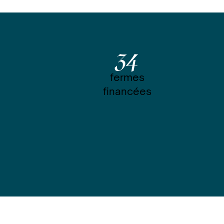
34
fermes
financées