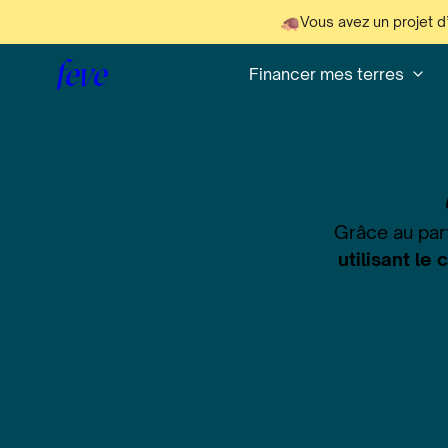
Vous avez un projet d
feve
Financer mes terres
Grâce au par
utilisant le