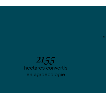
m
2155
hectares convertis
en agroécologie