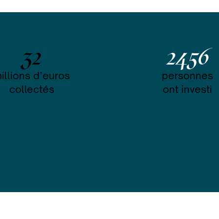
32
2456
illions d’euros
personnes
collectés
ont investi