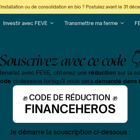
’installation ou de consolidation en bio ? Postulez avant le 31 dé
Investir avec FEVE
Transmettre ma ferme
F
Souscrivez avec ce code 
tenariat avec FEVE, obtenez une
réduction
sur la s
 code
ci-dessous lorsqu'il vous sera
demandé dans l
CODE DE RÉDUCTION
🎁
🎁
FINANCEHEROS
Je démarre la souscription ci-dessous :