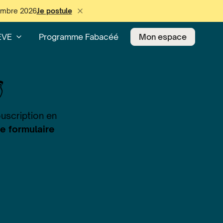
cembre 2026
Je postule
EVE
Programme Fabacéé
Mon espace

ouscription en
e formulaire