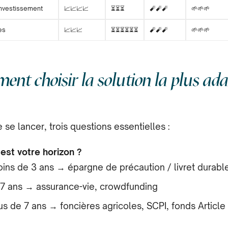
investissement
📈
📈
📈
📈
⏳
⏳
⏳
🧨
🧨
🧨
🌱
🌱
🌱
es
📈
📈
📈
⏳
⏳
⏳
⏳
⏳
⏳
🧨
🧨
🧨
🌱
🌱
🌱
nt choisir la solution la plus ad
 se lancer, trois questions essentielles :
est votre horizon ?
ins de 3 ans → épargne de précaution / livret durabl
7 ans → assurance-vie, crowdfunding
us de 7 ans → foncières agricoles, SCPI, fonds Article