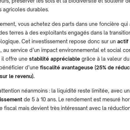
eurs, préserver les sols et la biodiversité et soutenir d
 agricoles durables.
ement, vous achetez des parts dans une foncière qui 
des terres à des exploitants engagés dans la transitio
logique. Cet investissement repose donc sur un
actif
e
, au service d’un impact environnemental et social co
 il offre une
stabilité appréciable
grâce à la valeur du
 bénéficier d’une
fiscalité avantageuse (25% de réduc
sur le revenu).
attention néanmoins : la liquidité reste limitée, avec u
tissement
de 5 à 10 ans. Le rendement est mesuré hor
 fiscal mais devient très intéressant avec la réductio