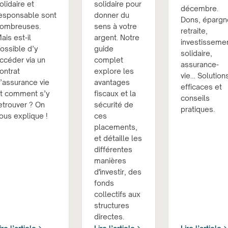
olidaire et
solidaire pour
décembre.
esponsable sont
donner du
Dons, épargn
ombreuses.
sens à votre
retraite,
ais est-il
argent. Notre
investisseme
ossible d’y
guide
solidaire,
ccéder via un
complet
assurance-
ontrat
explore les
vie… Solution
’assurance vie
avantages
efficaces et
t comment s’y
fiscaux et la
conseils
etrouver ? On
sécurité de
pratiques.
ous explique !
ces
placements,
et détaille les
différentes
manières
d'investir, des
fonds
collectifs aux
structures
directes.