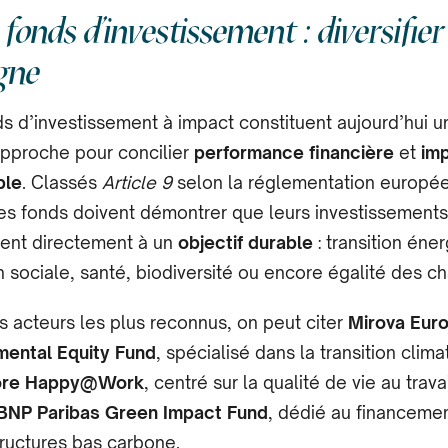
 fonds d’investissement : diversifier
gne
s d’investissement à impact constituent aujourd’hui u
pproche pour concilier
performance financière
et
im
ble
. Classés
Article 9
selon la réglementation europé
es fonds doivent démontrer que leurs investissements
uent directement à un
objectif durable
: transition éne
n sociale, santé, biodiversité ou encore égalité des c
s acteurs les plus reconnus, on peut citer
Mirova Eur
mental Equity Fund
, spécialisé dans la transition clima
re Happy@Work
, centré sur la qualité de vie au trava
BNP Paribas Green Impact Fund
, dédié au financeme
tructures bas carbone.