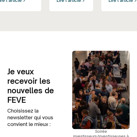
ire l’article
Lire l’article
Lire l’article
Je veux
recevoir les
nouvelles de
FEVE
Choisissez la
newsletter qui vous
convient le mieux :
Soirée
investisseurs/investisseuses à