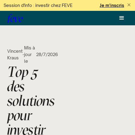
Session d'info : investir chez FEVE
Je m'inscris
feve
Mis à
Vincent
-
jour
28/7/2026
Kraus
le
Top 5
des
solutions
pour
investir