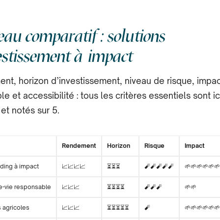
au comparatif : solutions
estissement à impact
nt, horizon d’investissement, niveau de risque, impac
e et accessibilité : tous les critères essentiels sont ic
et notés sur 5.
Rendement
Horizon
Risque
Impact
ding à impact
📈
📈
📈
📈
⏳
⏳
⏳
🧨
🧨
🧨
🧨
🧨
🌱
🌱
🌱
🌱
🌱
🌱
e-vie responsable
📈
📈
📈
⏳
⏳
⏳
⏳
🧨
🧨
🧨
🌱
🌱
 agricoles
📈
📈
📈
⏳
⏳
⏳
⏳
⏳
🧨
🌱
🌱
🌱
🌱
🌱
🌱