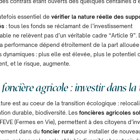
des contrats étant ouverts dès quelques centaines d’
outefois essentiel de
vérifier la nature réelle des supp
és
: tous les fonds se réclamant de l’investissement
ble ne relèvent pas d’un véritable cadre “Article 9”.
a performance dépend étroitement de la part allouée
 dynamiques : plus elle est élevée, plus le potentiel 
nt, et le risque, augmente.
 foncière agricole : investir dans la 
lture est au cœur de la transition écologique : relocali
tion durable, biodiversité. Les
foncières agricoles sol
EVE (Fermes en Vie), permettent à des citoyens d’inv
ivement dans du
foncier rural
pour installer de nouvea