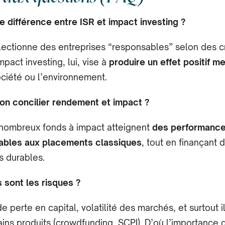
e différence entre ISR et impact investing ?
lectionne des entreprises “responsables” selon des cr
mpact investing, lui, vise à
produire un effet positif m
ociété ou l’environnement.
-on concilier rendement et impact ?
 nombreux fonds à impact atteignent
des performanc
bles aux placements classiques
, tout en finançant 
s durables.
 sont les risques ?
e perte en capital, volatilité des marchés, et surtout il
ains produits (crowdfunding, SCPI). D’où l’importance 