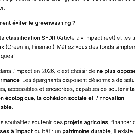
er.
ent éviter le greenwashing ?
 la
classification SFDR
(Article 9 = impact réel) et les
l
ux
(Greenfin, Finansol). Méfiez-vous des fonds simple
iques”.
 dans l’impact en 2026, c’est choisir de
ne plus oppos
ormance
. Les épargnants disposent désormais de solu
es, accessibles et encadrées, capables de soutenir
la
on écologique, la cohésion sociale et l’innovation
able
.
s souhaitiez soutenir des
projets agricoles
, financer 
ises à impact
ou bâtir un
patrimoine durable
, il existe