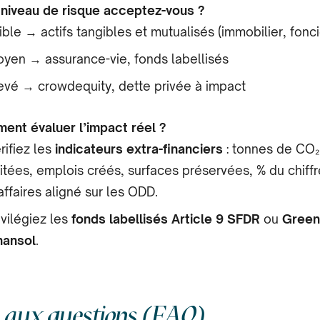
 niveau de risque acceptez-vous ?
ible → actifs tangibles et mutualisés (immobilier, fonci
yen → assurance-vie, fonds labellisés
evé → crowdequity, dette privée à impact
ent évaluer l’impact réel ?
rifiez les
indicateurs extra-financiers
: tonnes de CO₂
itées, emplois créés, surfaces préservées, % du chiffr
affaires aligné sur les ODD.
ivilégiez les
fonds labellisés Article 9 SFDR
ou
Greenf
nansol
.
e aux questions (FAQ)