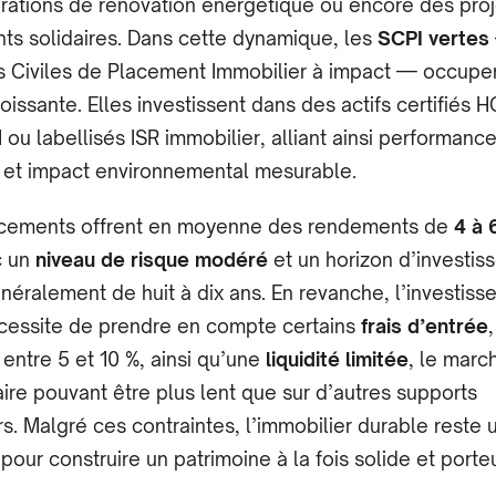
rations de rénovation énergétique ou encore des proj
ts solidaires. Dans cette dynamique, les
SCPI vertes
s Civiles de Placement Immobilier à impact — occupe
oissante. Elles investissent dans des actifs certifiés H
u labellisés ISR immobilier, alliant ainsi performanc
e et impact environnemental mesurable.
cements offrent en moyenne des rendements de
4 à 
c un
niveau de risque modéré
et un horizon d’investis
néralement de huit à dix ans. En revanche, l’investis
cessite de prendre en compte certains
frais d’entrée
entre 5 et 10 %, ainsi qu’une
liquidité limitée
, le marc
re pouvant être plus lent que sur d’autres supports
rs. Malgré ces contraintes, l’immobilier durable reste u
f pour construire un patrimoine à la fois solide et porte