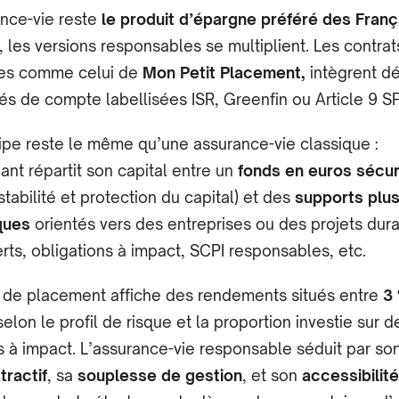
ance-vie reste
le produit d’épargne préféré des Franç
 les versions responsables se multiplient. Les contrat
es comme celui de
Mon Petit Placement,
intègrent d
és de compte labellisées ISR, Greenfin ou Article 9 S
ipe reste le même qu’une assurance-vie classique :
ant répartit son capital entre un
fonds en euros sécur
 stabilité et protection du capital) et des
supports plu
ques
orientés vers des entreprises ou des projets dura
rts, obligations à impact, SCPI responsables, etc.
 de placement affiche des rendements situés entre
3 
 selon le profil de risque et la proportion investie sur d
s à impact. L’assurance-vie responsable séduit par so
tractif
, sa
souplesse de gestion
, et son
accessibilité