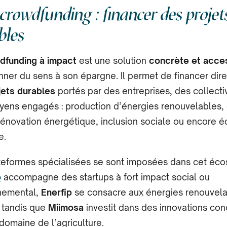
 crowdfunding : financer des projet
bles
dfunding à impact
est une solution
concrète et acce
nner du sens à son épargne. Il permet de financer dir
jets durables
portés par des entreprises, des collecti
yens engagés : production d’énergies renouvelables, c
 rénovation énergétique, inclusion sociale ou encore 
e.
teformes spécialisées se sont imposées dans cet éc
o
accompagne des startups à fort impact social ou
nemental,
Enerfip
se consacre aux énergies renouvel
, tandis que
Miimosa
investit dans des innovations con
domaine de l’agriculture.