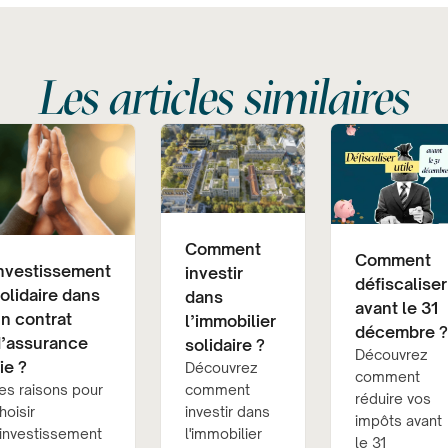
Les articles similaires
Comment
Comment
nvestissement
investir
défiscaliser
olidaire dans
dans
avant le 31
n contrat
l’immobilier
décembre ?
’assurance
solidaire ?
Découvrez
ie ?
Découvrez
comment
es raisons pour
comment
réduire vos
hoisir
investir dans
impôts avant
’investissement
l'immobilier
le 31