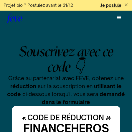
Projet bio ? Postulez avant le 31/12
Je postule
feve
Souscrivez avec ce
code 👇
Grâce au partenariat avec FEVE, obtenez une
réduction
sur la souscription en
utilisant le
code
ci-dessous lorsqu'il vous sera
demandé
dans le formulaire
CODE DE RÉDUCTION
🎁
🎁
FINANCEHEROS