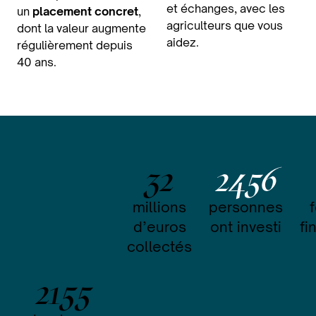
et échanges, avec les
un
placement concret
,
agriculteurs que vous
dont la valeur augmente
aidez.
régulièrement depuis
40 ans.
32
2456
millions
personnes
d’euros
ont investi
fi
collectés
2155