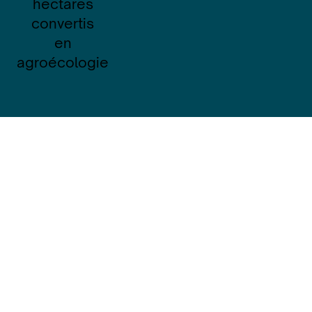
hectares
convertis
en
agroécologie