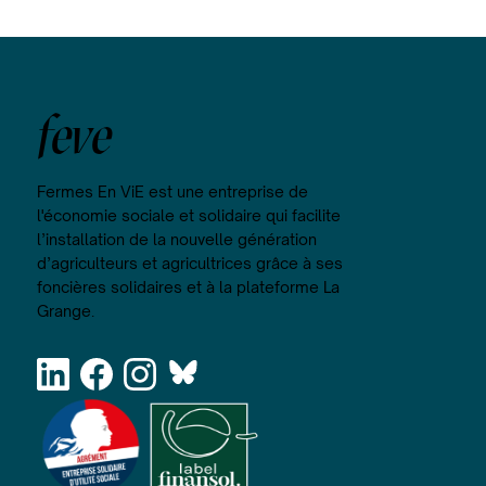
feve
Fermes En ViE est une entreprise de
l'économie sociale et solidaire qui facilite
l’installation de la nouvelle génération
d’agriculteurs et agricultrices grâce à ses
foncières solidaires et à la plateforme La
Grange.