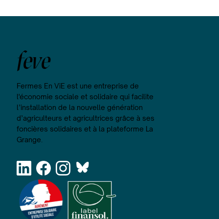
feve
Fermes En ViE est une entreprise de
l'économie sociale et solidaire qui facilite
l’installation de la nouvelle génération
d’agriculteurs et agricultrices grâce à ses
foncières solidaires et à la plateforme La
Grange.