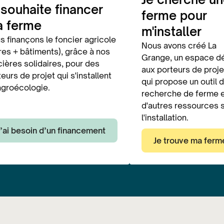
 souhaite financer
ferme pour
 ferme
m'installer
s finançons le foncier agricole
Nous avons créé La
rres + bâtiments), grâce à nos
Grange, un espace d
cières solidaires, pour des
aux porteurs de proje
eurs de projet qui s'installent
qui propose un outil 
agroécologie.
recherche de ferme 
d'autres ressources 
l'installation.
J’ai besoin d’un financement
Je trouve ma ferm