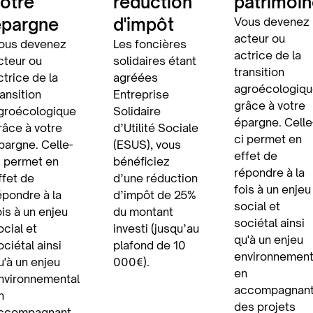
otre
réduction
patrimoin
épargne
d'impôt
Vous devenez
acteur ou
ous devenez
Les foncières
actrice de la
cteur ou
solidaires étant
transition
ctrice de la
agréées
agroécologiqu
ransition
Entreprise
grâce à votre
groécologique
Solidaire
épargne. Celle
râce à votre
d’Utilité Sociale
ci permet en
pargne. Celle-
(ESUS), vous
effet de
i permet en
bénéficiez
répondre à la
ffet de
d’une réduction
fois à un enjeu
épondre à la
d’impôt de 25%
social et
ois à un enjeu
du montant
sociétal ainsi
ocial et
investi (jusqu’au
qu'à un enjeu
ociétal ainsi
plafond de 10
environnement
u'à un enjeu
000€).
en
nvironnemental
accompagnan
n
des projets
ccompagnant