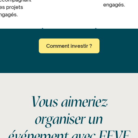
engagés.
es projets
ngagés.
Comment investir ?
Vous aimeriez
organiser un
événement avec FEVE