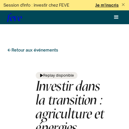
Session d'info : investir chez FEVE
Je m'inscris
feve
Retour aux événements
Replay disponible
Investir dans
la transition :
agriculture et
énergies