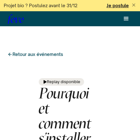
Projet bio ? Postulez avant le 31/12
Je postule
feve
Retour aux événements
Replay disponible
Pourquoi
et
comment
s'installer