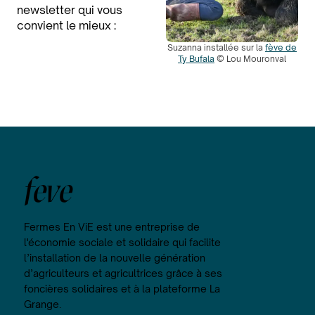
newsletter qui vous
convient le mieux :
Suzanna installée sur la
fève de
Ty Bufala
© Lou Mouronval
feve
Fermes En ViE est une entreprise de
l'économie sociale et solidaire qui facilite
l’installation de la nouvelle génération
d’agriculteurs et agricultrices grâce à ses
foncières solidaires et à la plateforme La
Grange.