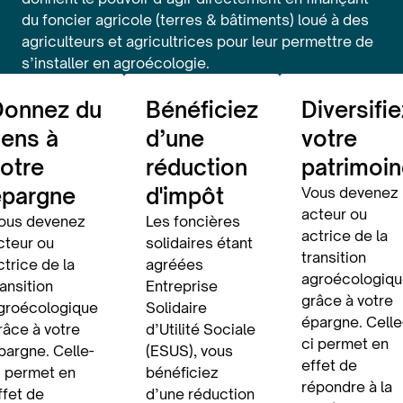
du foncier agricole (terres & bâtiments) loué à des
agriculteurs et agricultrices pour leur permettre de
s’installer en agroécologie.
Donnez du
Bénéficiez
Diversifie
ens à
d’une
votre
otre
réduction
patrimoin
épargne
d'impôt
Vous devenez
acteur ou
ous devenez
Les foncières
actrice de la
cteur ou
solidaires étant
transition
ctrice de la
agréées
agroécologiqu
ransition
Entreprise
grâce à votre
groécologique
Solidaire
épargne. Celle
râce à votre
d’Utilité Sociale
ci permet en
pargne. Celle-
(ESUS), vous
effet de
i permet en
bénéficiez
répondre à la
ffet de
d’une réduction