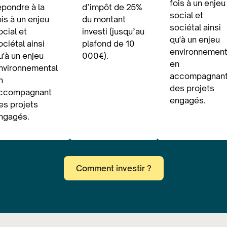
fois à un enjeu
épondre à la
d’impôt de 25%
social et
ois à un enjeu
du montant
sociétal ainsi
ocial et
investi (jusqu’au
qu'à un enjeu
ociétal ainsi
plafond de 10
environnement
u'à un enjeu
000€).
en
nvironnemental
accompagnan
n
des projets
ccompagnant
engagés.
es projets
ngagés.
Comment investir ?