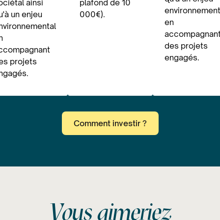
ociétal ainsi
plafond de 10
environnement
u'à un enjeu
000€).
en
nvironnemental
accompagnan
n
des projets
ccompagnant
engagés.
es projets
ngagés.
Comment investir ?
Vous aimeriez