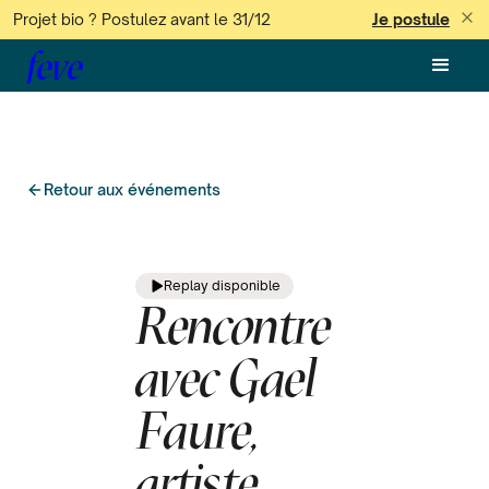
Projet bio ? Postulez avant le 31/12
Je postule
feve
Retour aux événements
Replay disponible
Rencontre
avec Gael
Faure,
artiste