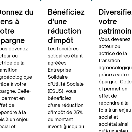
Donnez du
Bénéficiez
Diversifie
ens à
d’une
votre
otre
réduction
patrimoin
épargne
d'impôt
Vous devenez
acteur ou
ous devenez
Les foncières
actrice de la
cteur ou
solidaires étant
transition
ctrice de la
agréées
agroécologiqu
ransition
Entreprise
grâce à votre
groécologique
Solidaire
épargne. Celle
râce à votre
d’Utilité Sociale
ci permet en
pargne. Celle-
(ESUS), vous
effet de
i permet en
bénéficiez
répondre à la
ffet de
d’une réduction
fois à un enjeu
épondre à la
d’impôt de 25%
social et
ois à un enjeu
du montant
sociétal ainsi
ocial et
investi (jusqu’au
qu'à un enjeu