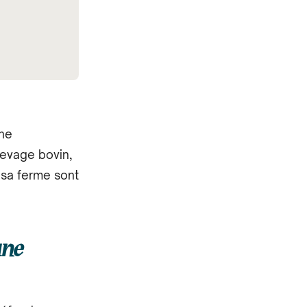
une
levage bovin,
 sa ferme sont
une