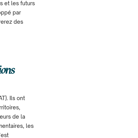
s et les futurs
oppé par
uverez des
ions
. Ils ​​ont
ritoires,
eurs de la
mentaires, les
’est