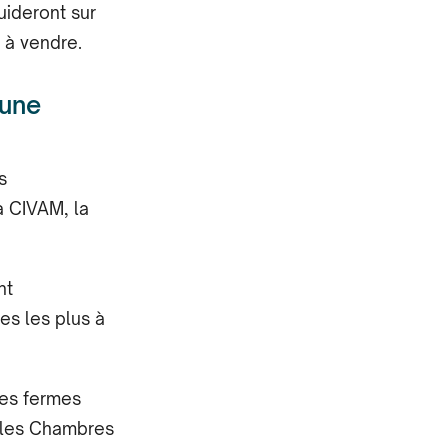
uideront sur
 à vendre.
 une
s
 CIVAM, la
nt
es les plus à
des fermes
r les Chambres