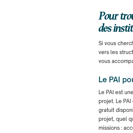
Pour tro
des insti
Si vous cherc
vers les stru
vous accompag
Le PAI po
Le PAI est une
projet. Le PAI
gratuit dispo
projet, quel q
missions : acc