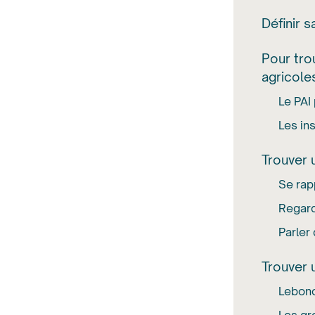
Définir 
Pour tro
agricole
Le PAI
Les in
Trouver u
Se rap
Regard
Parler
Trouver 
Lebon