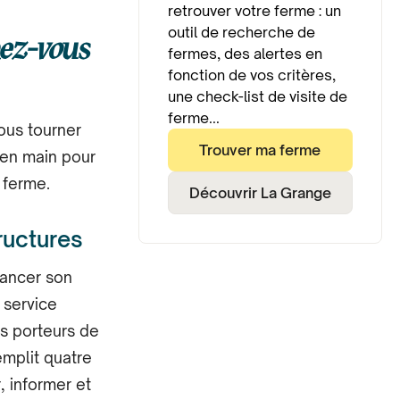
retrouver votre ferme : un
outil de recherche de
hez-vous
fermes, des alertes en
fonction de vos critères,
une check-list de visite de
ferme...
ous tourner
Trouver ma ferme
 en main pour
 ferme.
Découvrir La Grange
tructures
lancer son
n service
s porteurs de
emplit quatre
, informer et