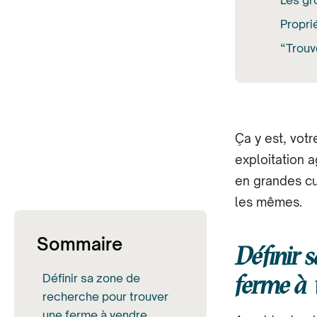
Les g
Propri
“Trouv
Ça y est, votr
exploitation 
en grandes cu
les mêmes.
Sommaire
Définir 
ferme à 
Définir sa zone de
recherche pour trouver
une ferme à vendre