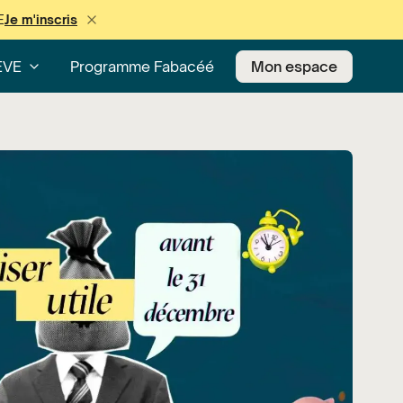
E
Je m'inscris
EVE
Programme Fabacéé
Mon espace