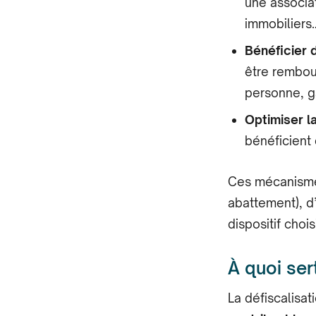
une associat
immobiliers…
Bénéficier 
être rembour
personne, g
Optimiser l
bénéficient 
Ces mécanismes
abattement), d
dispositif choisi
À quoi sert
La défiscalisat