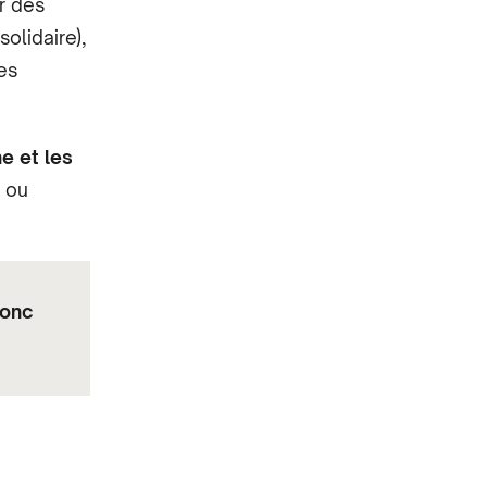
ir des
olidaire),
es
ne et les
 ou
donc