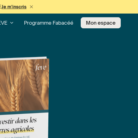
E
Je m'inscris
EVE
Programme Fabacéé
Mon espace