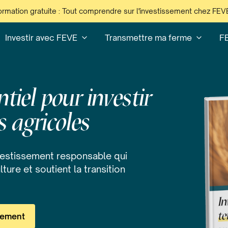
ormation gratuite : Tout comprendre sur l'investissement chez FEV
Investir avec FEVE
Transmettre ma ferme
F
tiel pour investir
s agricoles
vestissement responsable qui
lture et soutient la transition
itement