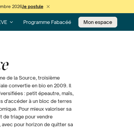
cembre 2026
Je postule
EVE
Programme Fabacéé
Mon espace
ce
rme de la Source, troisième
iale convertie en bio en 2009. Il
ersifiées : petit épeautre, maïs,
is d'accéder à un bloc de terres
nomique. Pour mieux valoriser sa
et de triage pour vendre
avec pour horizon de quitter sa