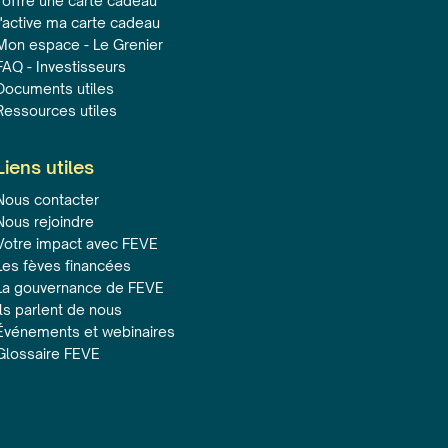
J'offre une carte cadeau
J'active ma carte cadeau
Mon espace - Le Grenier
FAQ - Investisseurs
Documents utiles
Ressources utiles
Liens utiles
Nous contacter
Nous rejoindre
Votre impact avec FEVE
Les fèves financées
La gouvernance de FEVE
Ils parlent de nous
Événements et webinaires
Glossaire FEVE