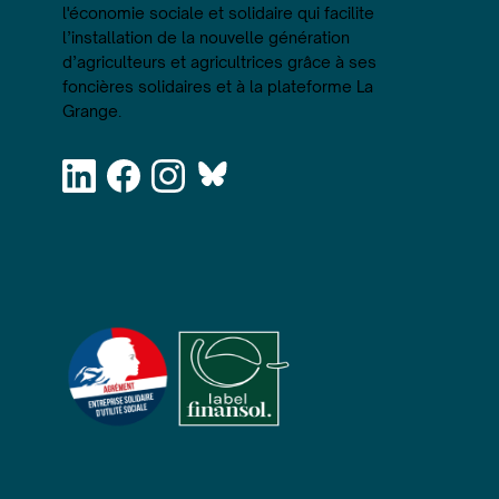
l'économie sociale et solidaire qui facilite
l’installation de la nouvelle génération
d’agriculteurs et agricultrices grâce à ses
foncières solidaires et à la plateforme La
Grange.