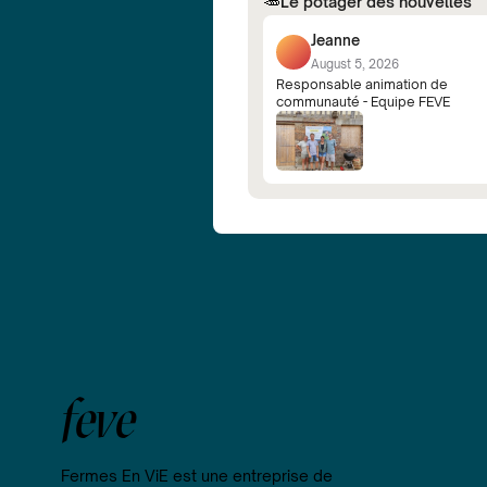
🥕
Le potager des nouvelles
Jeanne
August 5, 2026
Responsable animation de
communauté - Equipe FEVE
feve
Fermes En ViE est une entreprise de