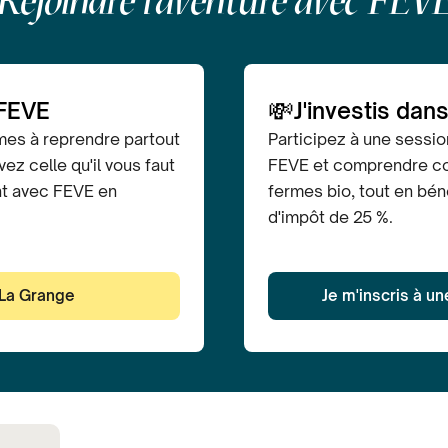
Rejoindre l'aventure avec FEV
💸
 FEVE
J'investis dans
mes à reprendre partout
Participez à une sessio
ez celle qu'il vous faut
FEVE et comprendre co
nt avec FEVE en
fermes bio, tout en bén
d'impôt de 25 %.
 La Grange
Je m'inscris à u