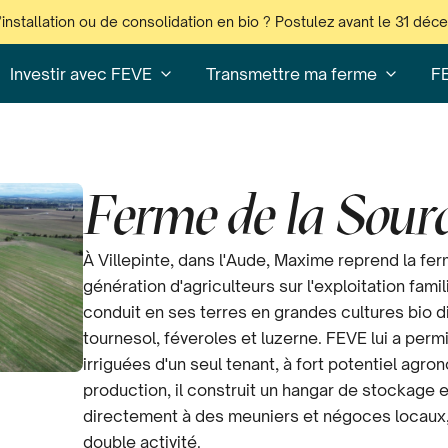
’installation ou de consolidation en bio ? Postulez avant le 31 dé
Investir avec FEVE
Transmettre ma ferme
F
Ferme de la Sour
À Villepinte, dans l'Aude, Maxime reprend la fe
génération d'agriculteurs sur l'exploitation famil
conduit en ses terres en grandes cultures bio div
tournesol, féveroles et luzerne. FEVE lui a perm
irriguées d'un seul tenant, à fort potentiel agro
production, il construit un hangar de stockage 
directement à des meuniers et négoces locaux, 
double activité.