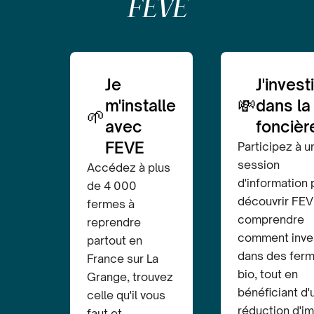
FEVE
Je
J'invest
💸
m'installe
dans la
🌱
avec
foncièr
FEVE
Participez à u
session
Accédez à plus
d'information 
de 4 000
découvrir FEV
fermes à
comprendre
reprendre
comment inves
partout en
dans des fer
France sur La
bio, tout en
Grange, trouvez
bénéficiant d'
celle qu'il vous
réduction d'i
faut et