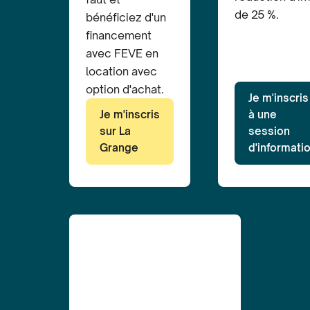
de 25 %.
bénéficiez d'un
financement
avec FEVE en
location avec
option d'achat.
Je m'inscris
Je m'inscris
à une
sur La
session
Grange
d'informati