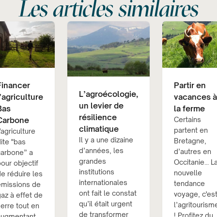
Les articles similaires
Financer
Partir en
L’agroécologie,
l’agriculture
vacances à
un levier de
Bas
la ferme
résilience
Carbone
Certains
climatique
partent en
'agriculture
Il y a une dizaine
Bretagne,
ite "bas
d’années, les
d’autres en
carbone” a
grandes
Occitanie... L
our objectif
institutions
nouvelle
e réduire les
internationales
tendance
émissions de
ont fait le constat
voyage, c'es
az à effet de
qu’il était urgent
l’agritourism
erre tout en
de transformer
! Profitez du
augmentant