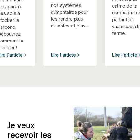
nos systèmes
calme de la
a capacité
alimentaires pour
campagne e
des sols à
les rendre plus
partant en
tocker le
durables et plus...
vacances à l
carbone.
ferme.
Découvrez
comment la
inancer !
ire l’article
Lire l’article
Lire l’article
Je veux
recevoir les