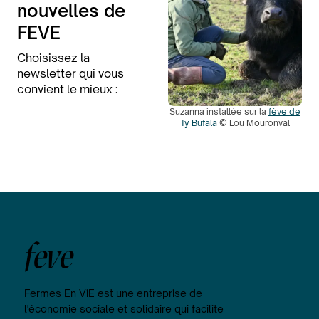
nouvelles de
FEVE
Choisissez la
newsletter qui vous
convient le mieux :
Suzanna installée sur la
fève de
Ty Bufala
© Lou Mouronval
feve
Fermes En ViE est une entreprise de
l'économie sociale et solidaire qui facilite