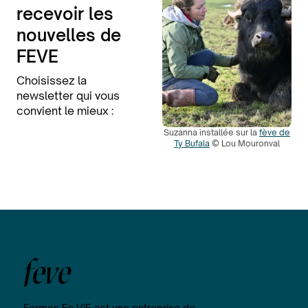
recevoir les
nouvelles de
FEVE
Choisissez la
newsletter qui vous
convient le mieux :
Suzanna installée sur la
fève de
Ty Bufala
© Lou Mouronval
feve
Fermes En ViE est une entreprise de