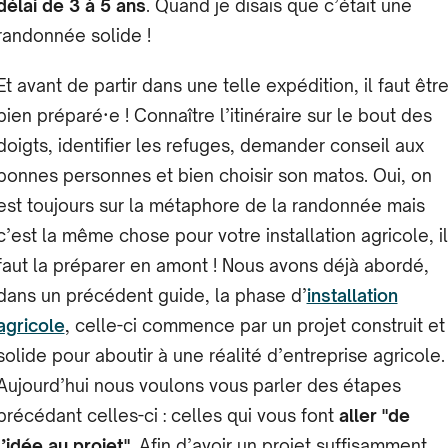
délai de 3 à 5 ans
. Quand je disais que c’était une
randonnée solide !
Et avant de partir dans une telle expédition, il faut êtr
bien préparé·e ! Connaître l’itinéraire sur le bout des
doigts, identifier les refuges, demander conseil aux
bonnes personnes et bien choisir son matos. Oui, on
est toujours sur la métaphore de la randonnée mais
c’est la même chose pour votre installation agricole, il
faut la préparer en amont ! Nous avons déjà abordé,
dans un précédent guide, la phase d’
installation
agricole
, celle-ci commence par un projet construit et
solide pour aboutir à une réalité d’entreprise agricole.
Aujourd’hui nous voulons vous parler des étapes
précédant celles-ci : celles qui vous font
aller "de
l’idée au projet"
. Afin d’avoir un projet suffisamment