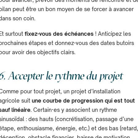
bilan peut être un bon moyen de se forcer à avancer
dans son coin.
Et surtout
fixez-vous des échéances
! Anticipez les
prochaines étapes et donnez-vous des dates butoirs
pour avoir des objectifs clairs.
6. Accepter le rythme du projet
Comme pour tout projet, un projet d’installation
agricole suit
une courbe de progression qui est tout
sauf linéaire
. Certain·es y associent un rythme
sinusoïdal : des hauts (concrétisation, passage d’une
étape, enthousiasme, énergie, etc.) et des bas (retard
déception, obstacle financier, baisse de motivation,