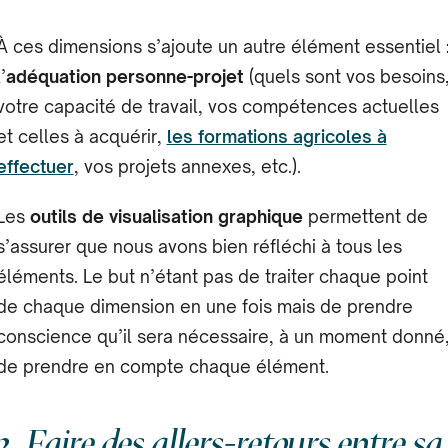
À ces dimensions s’ajoute un autre élément essentiel 
l’
adéquation personne-projet
(quels sont vos besoins
votre capacité de travail, vos compétences actuelles
et celles à acquérir,
les formations agricoles à
effectuer
, vos projets annexes, etc.).
Les
outils de visualisation graphique
permettent de
s’assurer que nous avons bien réfléchi à tous les
éléments. Le but n’étant pas de traiter chaque point
de chaque dimension en une fois mais de prendre
conscience qu’il sera nécessaire, à un moment donné
de prendre en compte chaque élément.
2. Faire des allers-retours entre sa