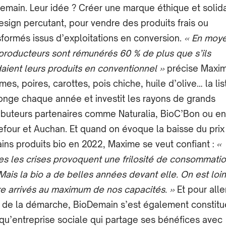
emain. Leur idée ? Créer une marque éthique et solida
esign percutant, pour vendre des produits frais ou
sformés issus d’exploitations en conversion.
« En moy
producteurs sont rémunérés 60 % de plus que s’ils
aient leurs produits en conventionnel »
précise Maxim
es, poires, carottes, pois chiche, huile d’olive… la lis
longe chaque année et investit les rayons de grands
ributeurs partenaires comme Naturalia, BioC’Bon ou e
efour et Auchan. Et quand on évoque la baisse du prix
ains produits bio en 2022, Maxime se veut confiant :
«
es les crises provoquent une frilosité de consommati
 Mais la bio a de belles années devant elle. On est loin
re arrivés au maximum de nos capacités. »
Et pour alle
 de la démarche, BioDemain s’est également constitu
 qu’entreprise sociale qui partage ses bénéfices avec