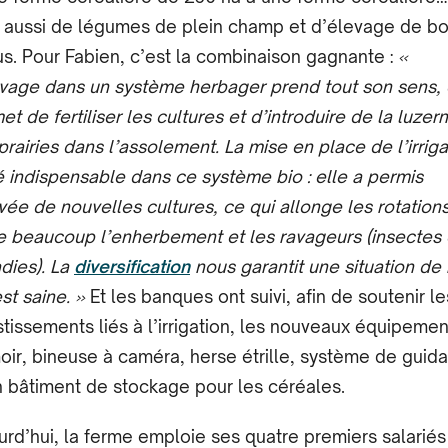
 aussi de légumes de plein champ et d’élevage de 
s. Pour Fabien, c’est la combinaison gagnante :
«
evage dans un système herbag​er prend tout son sens, ​c
et de fertiliser les cultures et d’introduire de la luzer
prairies dans l’assolement. La mise en place de l’irriga
é indispensable dans ce système bio : elle a permis
rivée de nouvelles cultures, ce qui allonge les rotation
te beaucoup ​l’enherbement et les ravageurs (insectes 
dies). La
diversification
nous garantit une situation de
st saine. »
Et les banques ont suivi, afin de soutenir le
stissements liés à l’irrigation, les nouveaux équipemen
oir, bineuse à caméra, herse étrille, système de guid
n bâtiment de stockage pour les céréales.
urd’hui, la ferme emploie ses quatre premiers salariés