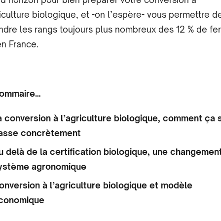
riculture biologique, et -on l’espère- vous permettre d
indre les rangs toujours plus nombreux des 12 % de f
en France.
sommaire…
a conversion à l’agriculture biologique, comment ça 
asse concrètement
u delà de la certification biologique, une changemen
ystème agronomique
onversion à l’agriculture biologique et modèle
conomique