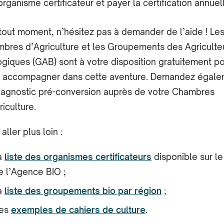
’organisme certificateur et payer la certification annuel
 tout moment, n’hésitez pas à demander de l’aide ! Le
bres d’Agriculture et les Groupements des Agriculte
ogiques (GAB) sont à votre disposition gratuitement p
 accompagner dans cette aventure. Demandez égale
iagnostic pré-conversion auprès de votre Chambres
riculture.
aller plus loin :
a
liste des organismes certificateurs
disponible sur le
e l’Agence BIO ;
a
liste des groupements bio par région
;
es
exemples de cahiers de culture
.