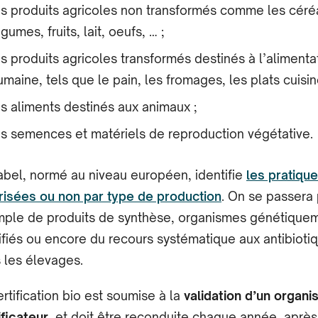
es produits agricoles non transformés comme les céré
égumes, fruits, lait, œufs, … ;
es produits agricoles transformés destinés à l’alimenta
umaine, tels que le pain, les fromages, les plats cuisin
es aliments destinés aux animaux ;
es semences et matériels de reproduction végétative.
abel, normé au niveau européen, identifie
les pratiqu
risées ou non par type de production
. On se passera 
ple de produits de synthèse, organismes génétique
fiés ou encore du recours systématique aux antibioti
 les élevages.
ertification bio est soumise à la
validation d’un organ
ificateur
, et doit être reconduite chaque année, aprè