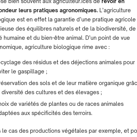
se bien souvent aux agriculteur.ices de
revoir en
ondeur leurs pratiques agronomiques.
L’agriculture
ogique est en effet la garantie d’une pratique agricole
ieuse des équilibres naturels et de la biodiversité, de 
é humaine et du bien-être animal. D’un point de vue
nomique, agriculture biologique rime avec :
ecyclage des résidus et des déjections animales pour
viter le gaspillage ;
réservation des sols et de leur matière organique grâ
a diversité des cultures et des élevages ;
hoix de variétés de plantes ou de races animales
daptées aux spécificités des terroirs.
 le cas des productions végétales par exemple, et po