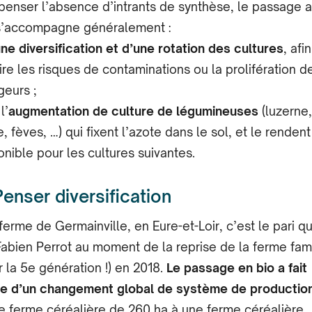
enser l’absence d’intrants de synthèse, le passage 
s’accompagne généralement :
une
diversification et d’une rotation des cultures
, afi
ire les risques de contaminations ou la prolifération d
geurs ;
l’
augmentation de culture de légumineuses
(luzerne,
e, fèves, …) qui fixent l’azote dans le sol, et le rendent
onible pour les cultures suivantes.
Penser diversification
 ferme de Germainville, en Eure-et-Loir, c’est le pari q
 Fabien Perrot au moment de la reprise de la ferme fami
r la 5e génération !) en 2018.
Le passage en bio a fait
ie d’un changement global de système de productio
e ferme céréalière de 260 ha à une ferme céréalière…