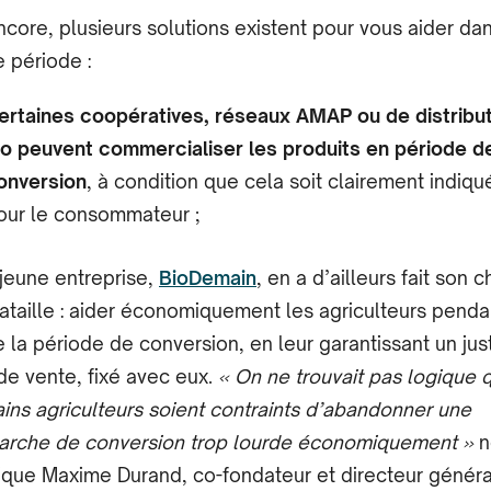
ncore, plusieurs solutions existent pour vous aider da
e période :
ertaines coopératives, réseaux AMAP ou de distribu
io peuvent commercialiser les produits en période d
onversion
, à condition que cela soit clairement indiqu
our le consommateur ;
jeune entreprise,
BioDemain
, en a d’ailleurs fait son 
ataille : aider économiquement les agriculteurs penda
e la période de conversion, en leur garantissant un jus
 de vente, fixé avec eux.
« On ne trouvait pas logique 
ains agriculteurs soient contraints d’abandonner une
rche de conversion trop lourde économiquement »
n
ique Maxime Durand, co-fondateur et directeur généra