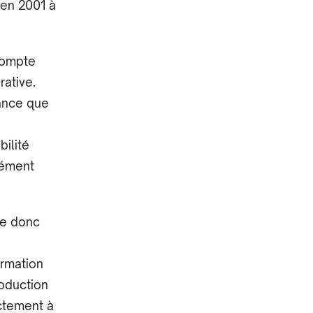
 en 2001 à
compte
rative.
nance que
bilité
rément
se donc
ormation
roduction
ectement à