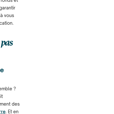
 fonds et
garantir
 à vous
cation.
 pas
le
emble ?
it
ement des
rre
. Et en