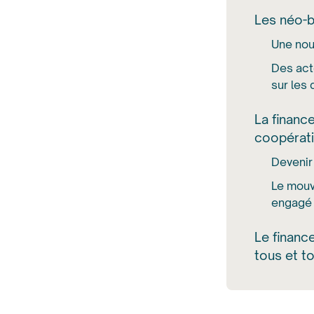
Les néo-b
Une nou
Des act
sur les 
La financ
coopérat
Devenir
Le mouv
engagé
Le financ
tous et t