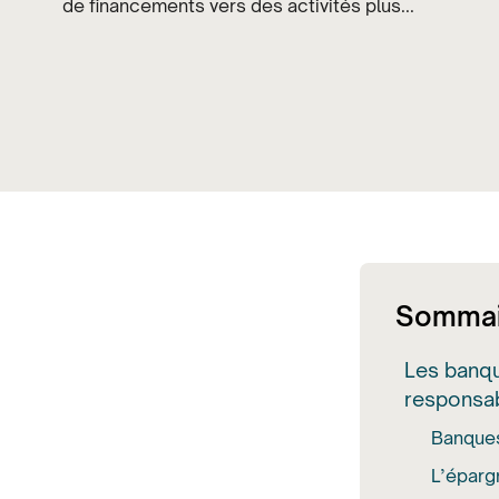
de financements vers des activités plus...
Sommai
Les banque
responsa
Banques
L’éparg