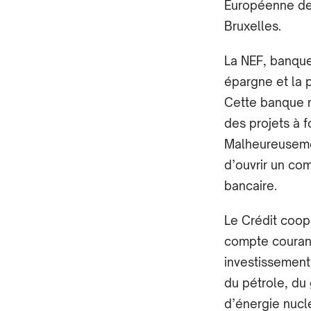
Européenne de 
Bruxelles.
La NEF, banque
épargne et la p
Cette banque mi
des projets à f
Malheureusement
d’ouvrir un com
bancaire.
Le Crédit coop
compte courant
investissements
du pétrole, du 
d’énergie nucl