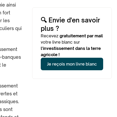
ie ainsi
 fort
🔍 Envie d'en savoir
r les
plus ?
uliers qui
Recevez
gratuitement par mail
votre livre blanc sur
l'investissement dans la terre
tissement
agricole !
éo-banques
Je reçois mon livre blanc
 le
tissement
vertes et
assiques.
s sont