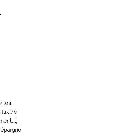
s
e les
 flux de
mental,
l’épargne