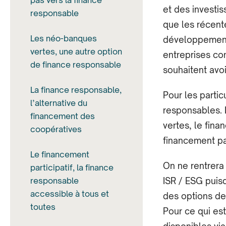
pas vers la finance
et des investis
responsable
que les récent
Les néo-banques
développement 
vertes, une autre option
entreprises co
de finance responsable
souhaitent avo
La finance responsable,
Pour les partic
l’alternative du
responsables. 
financement des
vertes, le fin
coopératives
financement par
Le financement
On ne rentrera 
participatif, la finance
responsable
ISR / ESG puisq
accessible à tous et
des options de
toutes
Pour ce qui es