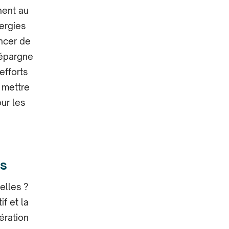
nent au
ergies
ncer de
’épargne
efforts
 mettre
ur les
es
elles ?
f et la
ération