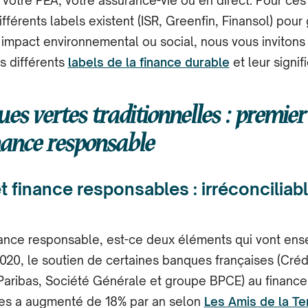
 votre PEA, votre assurance-vie ou en direct. Pour ces
ifférents labels existent (ISR, Greenfin, Finansol) pour 
t impact environnemental ou social, nous vous invitons
s différents
labels de la finance durable
et leur signifi
es vertes traditionnelles : premier
inance responsable
 finance responsables : irréconciliab
ance responsable, est-ce deux éléments qui vont ens
020, le soutien de certaines banques françaises (Créd
Paribas, Société Générale et groupe BPCE) au financ
les a augmenté de 18% par an selon
Les Amis de la Te