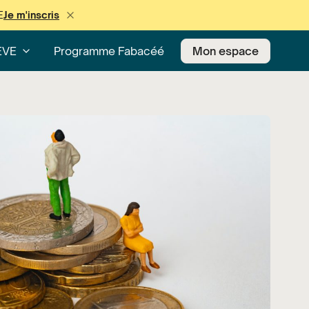
E
Je m'inscris
EVE
Programme Fabacéé
Mon espace