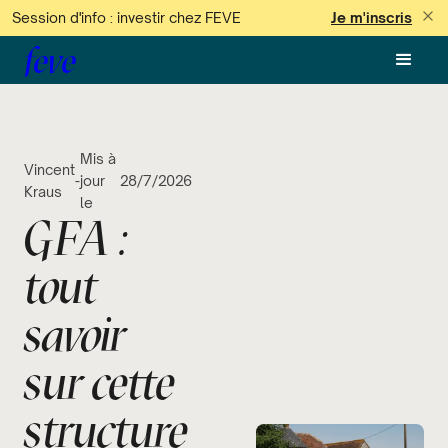
Session d'info : investir chez FEVE
Je m'inscris
feve
Mis à
Vincent
-
jour
28/7/2026
Kraus
le
GFA :
tout
savoir
sur cette
structure